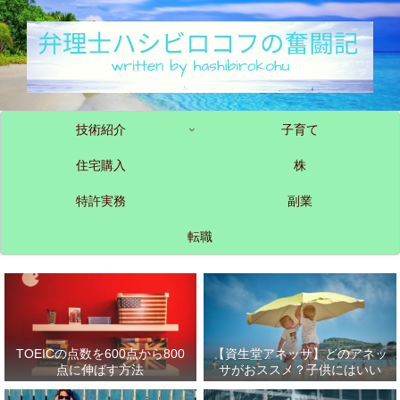
技術紹介
子育て
住宅購入
株
特許実務
副業
転職
TOEICの点数を600点から800
【資生堂アネッサ】どのアネッ
点に伸ばす方法
サがおススメ？子供にはいい
の？