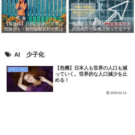
【紫外線】日焼け止めって実は
医薬品・化粧品アフィリエイト
危険かも！紫外線吸収剤が実は
の始め方！薬機法知ってる？そ
怖い
して絶対に登録すべきASP６
選！！
AI 少子化
【危機】日本人も世界の人口も減
弁理士の視点
っていく。世界的な人口減少を止
める！
2020.02.11