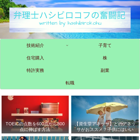
技術紹介
子育て
住宅購入
株
特許実務
副業
転職
TOEICの点数を600点から800
【資生堂アネッサ】どのアネッ
点に伸ばす方法
サがおススメ？子供にはいい
の？