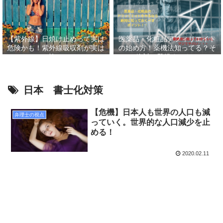
【紫外線】日焼け止めって実は
医薬品・化粧品アフィリエイト
危険かも！紫外線吸収剤が実は
の始め方！薬機法知ってる？そ
怖い
して絶対に登録すべきASP６
選！！
日本 書士化対策
【危機】日本人も世界の人口も減
弁理士の視点
っていく。世界的な人口減少を止
める！
2020.02.11