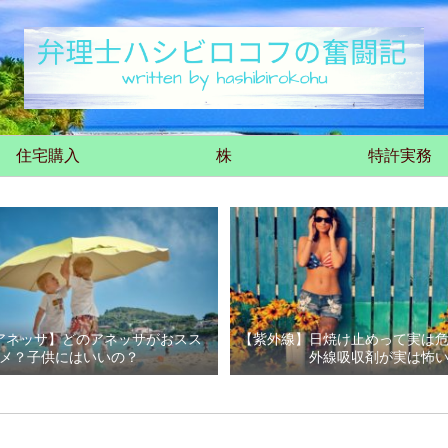
住宅購入
株
特許実務
アネッサ】どのアネッサがおスス
【紫外線】日焼け止めって実は
メ？子供にはいいの？
外線吸収剤が実は怖