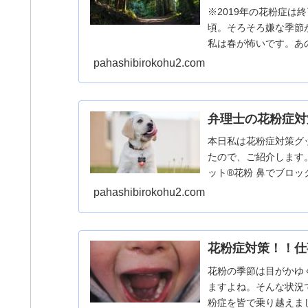
※2019年の花粉症
頃。そろそろ嫌な季節
私は春が怖いです。あ
す。2019年は、昨...
pahashibirokohu2.com
弁理士の花粉症対策
本日私は花粉症対策グ
たので、ご紹介します
ット®花粉 鼻でブロッ
の...
pahashibirokohu2.com
花粉症対策！！仕
花粉の季節は目がかゆ
ますよね。そんな状況
粉症を皆で乗り越えま