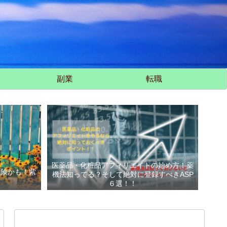
副業
転職
医薬品・化粧品アフィリエイトの始め方！薬
危険かも！紫
機法知ってる？そして絶対に登録すべきASP
い
６選！！