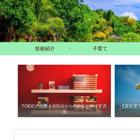
技術紹介
子育て
TOEICの点数を600点から800点に伸ばす方
【資生堂
法