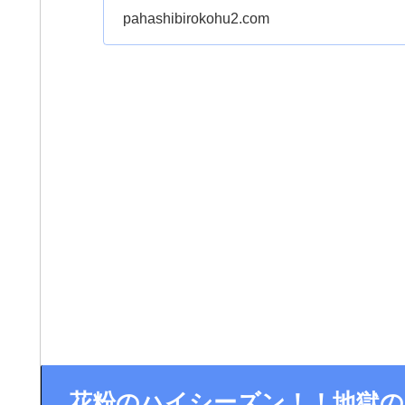
お教えします。症...
pahashibirokohu2.com
花粉のハイシーズン！！地獄の