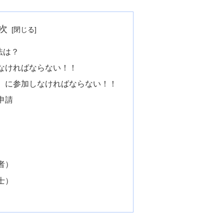
次
法は？
なければならない！！
）に参加しなければならない！！
申請
者）
士）