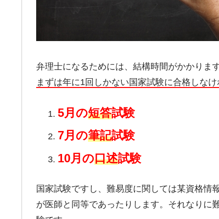
弁理士になるためには、結構時間がかかりま
まずは年に1回しかない国家試験に合格しなけ
5月の
短答
試験
7月の
筆記
試験
10月の
口述
試験
国家試験ですし、難易度に関しては某資格情
が医師と同等であったりします。それなりに