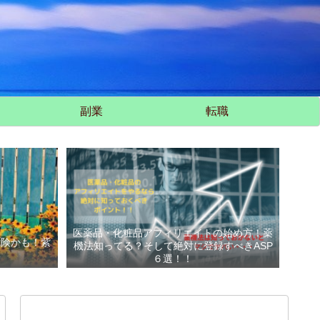
副業
転職
医薬品・化粧品アフィリエイトの始め方！薬
危険かも！紫
機法知ってる？そして絶対に登録すべきASP
い
６選！！