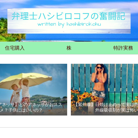
住宅購入
株
特許実務
アネッサ】どのアネッサがおスス
【紫外線】日焼け止めって実は
メ？子供にはいいの？
外線吸収剤が実は怖