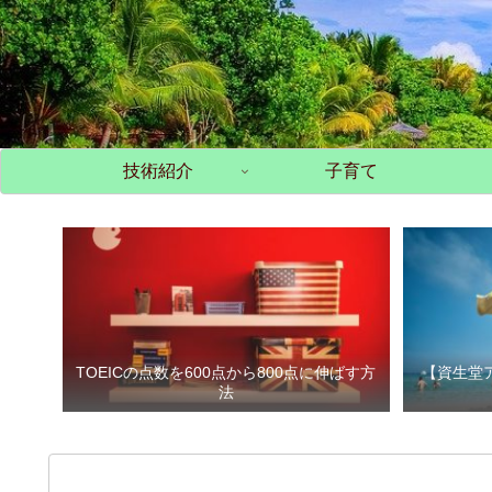
技術紹介
子育て
TOEICの点数を600点から800点に伸ばす方
【資生堂
法