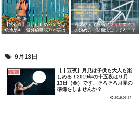
【紫外線】日焼け止めって実は
医薬品・化粧品アフィリエイト
危険かも！紫外線吸収剤が実は
の始め方！薬機法知ってる？そ
怖い
して絶対に登録すべきASP６
選！！
9月13日
【十五夜】月見は子供も大人も楽
子育て
しめる！2019年の十五夜は９月
13日（金）です。そろそろ月見の
準備をしませんか？
2019.08.24