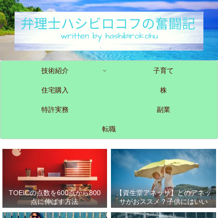
技術紹介
子育て
住宅購入
株
特許実務
副業
転職
TOEICの点数を600点から800
【資生堂アネッサ】どのアネッ
点に伸ばす方法
サがおススメ？子供にはいい
の？