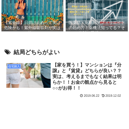
【紫外線】日焼け止めって実は
医薬品・化粧品アフィリエイト
危険かも！紫外線吸収剤が実は
の始め方！薬機法知ってる？そ
怖い
して絶対に登録すべきASP６
選！！
結局どちらがよい
【家を買う！】マンションは『分
住宅購入
譲』と『賃貸』どちらが良い？？
実は、考えるまでもなく結果は明
らか！！お金の観点から見ると
○○がお得！！
2019.06.22
2019.12.02