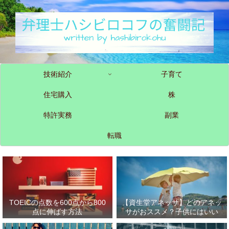
技術紹介
子育て
住宅購入
株
特許実務
副業
転職
TOEICの点数を600点から800
【資生堂アネッサ】どのアネッ
点に伸ばす方法
サがおススメ？子供にはいい
の？