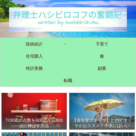
技術紹介
子育て
住宅購入
株
特許実務
副業
転職
TOEICの点数を600点から800
【資生堂アネッサ】どのアネッ
点に伸ばす方法
サがおススメ？子供にはいい
の？