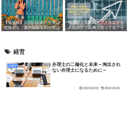
【紫外線】日焼け止めって実は
医薬品・化粧品アフィリエイト
危険かも！紫外線吸収剤が実は
の始め方！薬機法知ってる？そ
怖い
して絶対に登録すべきASP６
選！！
経営
弁理士の二極化と未来～淘汰され
弁理士
ない弁理士になるために～
2019.02.02
2019.05.01