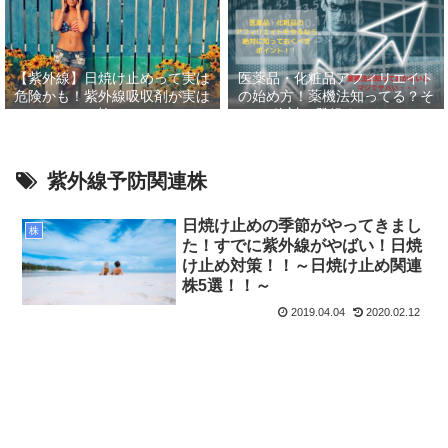
【紫外線】日焼け止めって実は
医薬品・化粧品アフィリエイト
危険かも！紫外線吸収剤が実は
の始め方！薬機法知ってる？そ
怖い
して絶対に登録すべきASP６
選！！
紫外線予防関連株
日焼け止めの季節がやってきまし
株
た！すでに紫外線がやばい！日焼
け止め対策！！～日焼け止め関連
株5選！！～
2019.04.04
2020.02.12