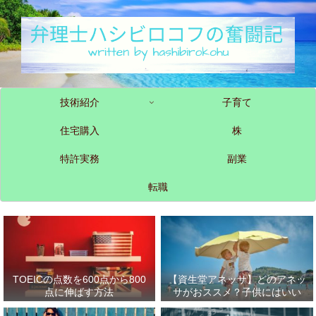
技術紹介
子育て
住宅購入
株
特許実務
副業
転職
TOEICの点数を600点から800
【資生堂アネッサ】どのアネッ
点に伸ばす方法
サがおススメ？子供にはいい
の？