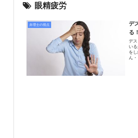
眼精疲労
デ
弁理士の視点
る
デス
いる
をし
ん・