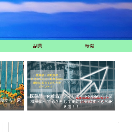
副業
転職
医薬品・化粧品アフィリエイトの始め方！薬
危険かも！紫
機法知ってる？そして絶対に登録すべきASP
い
６選！！