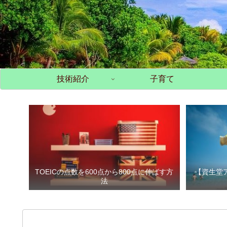
技術紹介
子育て
TOEICの点数を600点から800点に伸ばす方
【資生堂
法