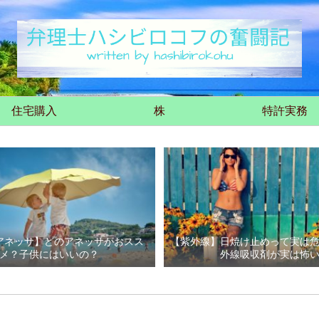
住宅購入
株
特許実務
アネッサ】どのアネッサがおスス
【紫外線】日焼け止めって実は
メ？子供にはいいの？
外線吸収剤が実は怖