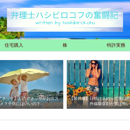
住宅購入
株
特許実務
アネッサ】どのアネッサがおスス
【紫外線】日焼け止めって実は
メ？子供にはいいの？
外線吸収剤が実は怖