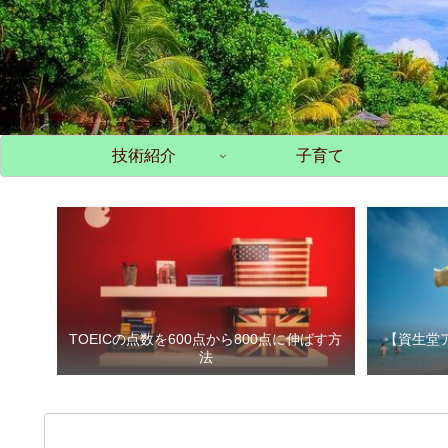
技術紹介
子育て
TOEICの点数を600点から800点に伸ばす方
【資生堂
法