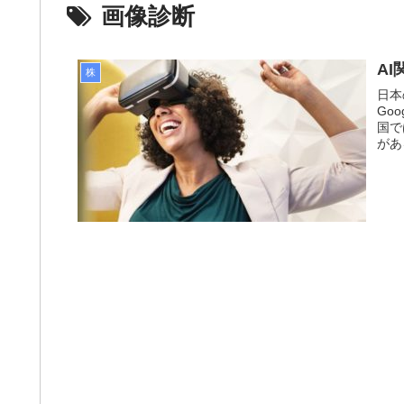
画像診断
A
株
日本
Go
国で
があ