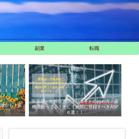
副業
転職
医薬品・化粧品アフィリエイトの始め方！薬
危険かも！紫
機法知ってる？そして絶対に登録すべきASP
い
６選！！