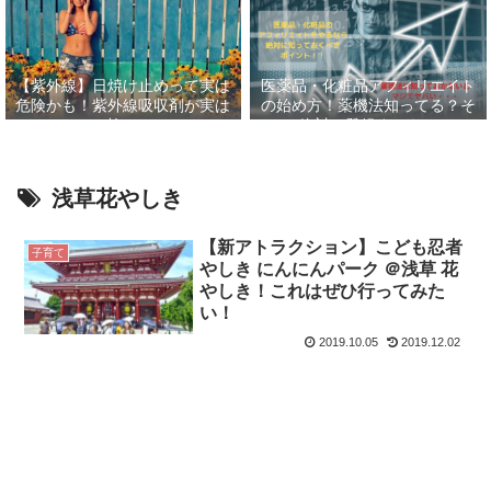
【紫外線】日焼け止めって実は
医薬品・化粧品アフィリエイト
危険かも！紫外線吸収剤が実は
の始め方！薬機法知ってる？そ
怖い
して絶対に登録すべきASP６
選！！
浅草花やしき
【新アトラクション】こども忍者
子育て
やしき にんにんパーク ＠浅草 花
やしき！これはぜひ行ってみた
い！
2019.10.05
2019.12.02