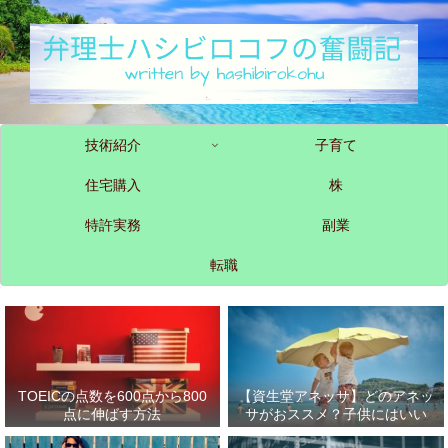
技術紹介
子育て
住宅購入
株
特許実務
副業
転職
TOEICの点数を600点から800
【資生堂アネッサ】どのアネッ
点に伸ばす方法
サがおススメ？子供にはいい
の？