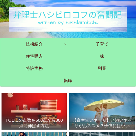
技術紹介
子育て
住宅購入
株
特許実務
副業
転職
TOEICの点数を600点から800
【資生堂アネッサ】どのアネッ
点に伸ばす方法
サがおススメ？子供にはいい
の？