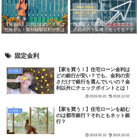
【紫外線】日焼け止めって実は
医薬品・化粧品アフィリエイト
危険かも！紫外線吸収剤が実は
の始め方！薬機法知ってる？そ
怖い
して絶対に登録すべきASP６
選！！
固定金利
【家を買う！】住宅ローン金利は
住宅購入
どの銀行が安い？でも、金利の安
さだけで銀行を選んでいいの？金
利以外にチェックポイントとは！
2019.06.20
2019.12.02
【家を買う！】住宅ローンを組む
住宅購入
のは都市銀行？それともネット銀
行？
2019.05.10
2019.10.02