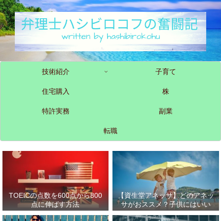
技術紹介
子育て
住宅購入
株
特許実務
副業
転職
TOEICの点数を600点から800
【資生堂アネッサ】どのアネッ
点に伸ばす方法
サがおススメ？子供にはいい
の？