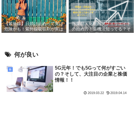
【紫外線】日焼け止めって実は
医薬品・化粧品アフィリエイト
危険かも！紫外線吸収剤が実は
の始め方！薬機法知ってる？そ
怖い
して絶対に登録すべきASP６
選！！
何が良い
5G元年！でも5Gって何がすごい
株
の？そして、大注目の企業と株価
情報！！
2019.03.22
2019.04.14