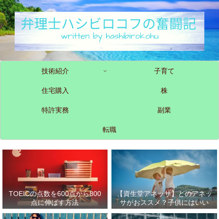
技術紹介
子育て
住宅購入
株
特許実務
副業
転職
TOEICの点数を600点から800
【資生堂アネッサ】どのアネッ
点に伸ばす方法
サがおススメ？子供にはいい
の？