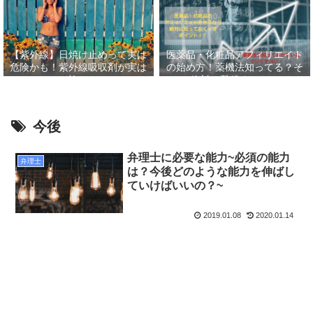
【紫外線】日焼け止めって実は
医薬品・化粧品アフィリエイト
危険かも！紫外線吸収剤が実は
の始め方！薬機法知ってる？そ
怖い
して絶対に登録すべきASP６
選！！
今後
弁理士に必要な能力~必須の能力
弁理士
は？今後どのような能力を伸ばし
ていけばいいの？~
2019.01.08
2020.01.14