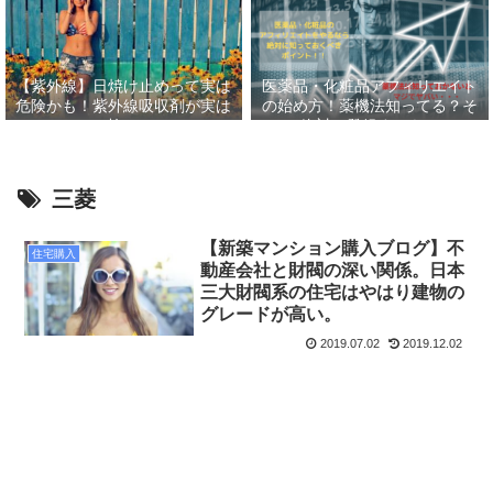
【紫外線】日焼け止めって実は
医薬品・化粧品アフィリエイト
危険かも！紫外線吸収剤が実は
の始め方！薬機法知ってる？そ
怖い
して絶対に登録すべきASP６
選！！
三菱
【新築マンション購入ブログ】不
住宅購入
動産会社と財閥の深い関係。日本
三大財閥系の住宅はやはり建物の
グレードが高い。
2019.07.02
2019.12.02