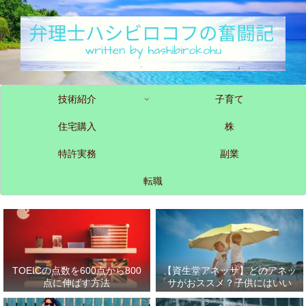
技術紹介
子育て
住宅購入
株
特許実務
副業
転職
TOEICの点数を600点から800
【資生堂アネッサ】どのアネッ
点に伸ばす方法
サがおススメ？子供にはいい
の？