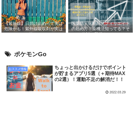
【紫外線】日焼け止めって実は
医薬品・化粧品アフィリエイト
危険かも！紫外線吸収剤が実は
の始め方！薬機法知ってる？そ
怖い
して絶対に登録すべきASP６
選！！
ポケモンGo
ちょっと出かけるだけでポイント
おススメ情報
が貯まるアプリ5選（＋期待MAX
の2選）！運動不足の解消だ！！
2022.03.29