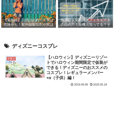
【紫外線】日焼け止めって実は
医薬品・化粧品アフィリエイト
危険かも！紫外線吸収剤が実は
の始め方！薬機法知ってる？そ
怖い
して絶対に登録すべきASP６
選！！
ディズニーコスプレ
【ハロウィン】ディズニーリゾー
子育て
トでハロウィン期間限定で仮装が
できる！ディズニーのおススメの
コスプレ！レギュラーメンバー
+α（子供）編！
2019.09.08
2020.05.18