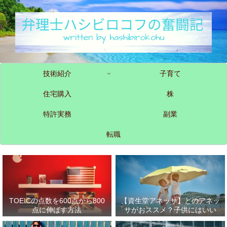
技術紹介
子育て
住宅購入
株
特許実務
副業
転職
TOEICの点数を600点から800
【資生堂アネッサ】どのアネッ
点に伸ばす方法
サがおススメ？子供にはいい
の？