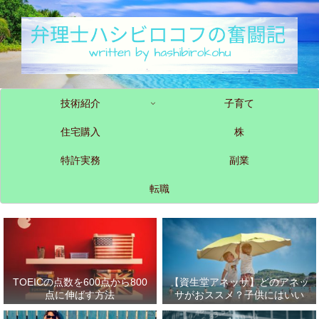
技術紹介
子育て
住宅購入
株
特許実務
副業
転職
TOEICの点数を600点から800
【資生堂アネッサ】どのアネッ
点に伸ばす方法
サがおススメ？子供にはいい
の？