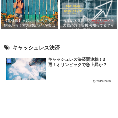
【紫外線】日焼け止めって実は
医薬品・化粧品アフィリエイト
危険かも！紫外線吸収剤が実は
の始め方！薬機法知ってる？そ
怖い
して絶対に登録すべきASP６
選！！
キャッシュレス決済
キャッシュレス決済関連株！3
株
選！オリンピックで急上昇か？
2019.03.08