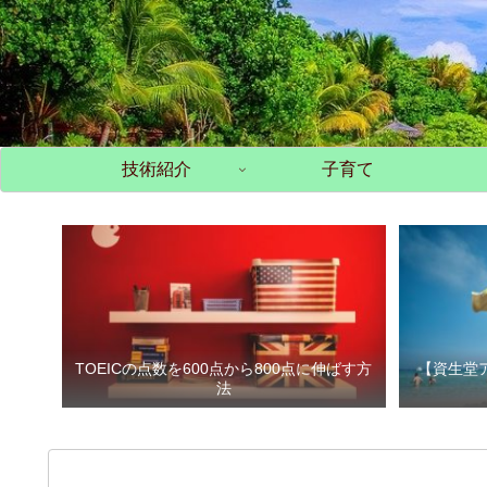
技術紹介
子育て
TOEICの点数を600点から800点に伸ばす方
【資生堂
法