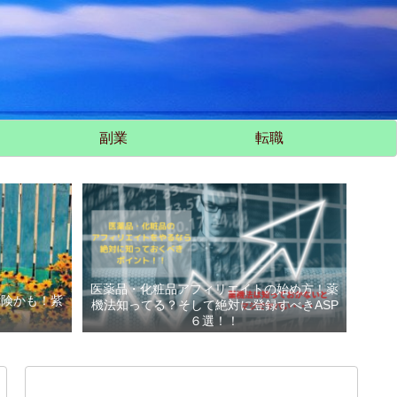
副業
転職
医薬品・化粧品アフィリエイトの始め方！薬
危険かも！紫
機法知ってる？そして絶対に登録すべきASP
い
６選！！