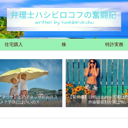
住宅購入
株
特許実務
アネッサ】どのアネッサがおスス
【紫外線】日焼け止めって実は
メ？子供にはいいの？
外線吸収剤が実は怖