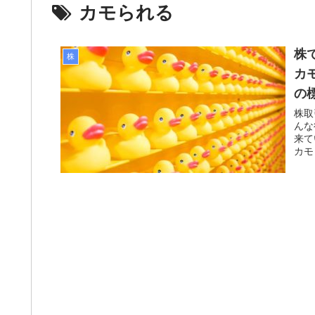
カモられる
株
株
カ
の
株取
んな
来て
カモ