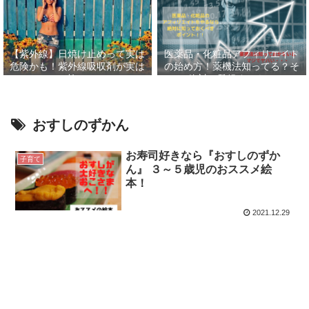
【紫外線】日焼け止めって実は
医薬品・化粧品アフィリエイト
危険かも！紫外線吸収剤が実は
の始め方！薬機法知ってる？そ
怖い
して絶対に登録すべきASP６
選！！
おすしのずかん
お寿司好きなら『おすしのずか
子育て
ん』 ３～５歳児のおススメ絵
本！
2021.12.29