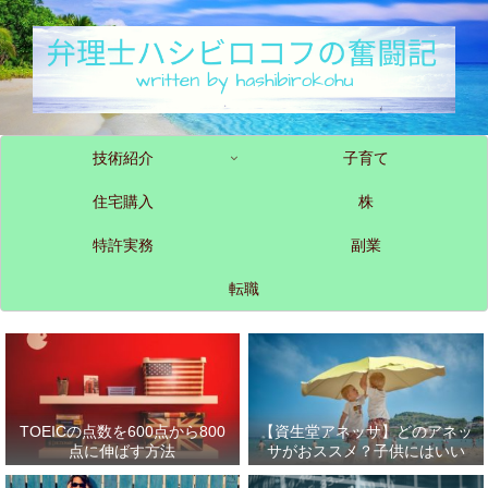
技術紹介
子育て
住宅購入
株
特許実務
副業
転職
TOEICの点数を600点から800
【資生堂アネッサ】どのアネッ
点に伸ばす方法
サがおススメ？子供にはいい
の？