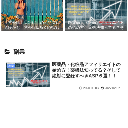
【紫外線】日焼け止めって実は
医薬品・化粧品アフィリエイト
危険かも！紫外線吸収剤が実は
の始め方！薬機法知ってる？そ
怖い
して絶対に登録すべきASP６
選！！
副業
医薬品・化粧品アフィリエイトの
副業
始め方！薬機法知ってる？そして
絶対に登録すべきASP６選！！
2020.05.03
2022.02.02