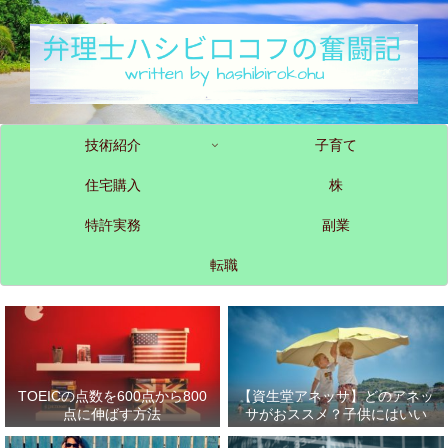
技術紹介
子育て
住宅購入
株
特許実務
副業
転職
TOEICの点数を600点から800
【資生堂アネッサ】どのアネッ
点に伸ばす方法
サがおススメ？子供にはいい
の？